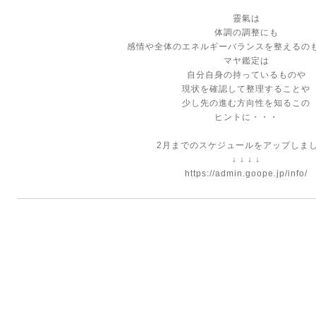
靈氣は
体調の調整にも
感情や全体のエネルギーバランスを整えるの
マヤ鑑定は
自分自身の持っているものや
現状を確認して整理することや
少し先の進む方向性を知るこの
ヒントに・・・
2月までのスケジュールをアップしま
↓ ↓ ↓ ↓
https://admin.goope.jp/info/