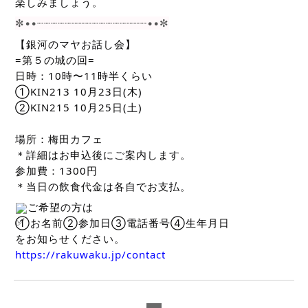
楽しみましょう。
✼••┈┈┈┈┈┈┈┈┈┈┈┈┈┈┈┈••✼
【銀河のマヤお話し会】
=第５の城の回=
日時：10時〜11時半くらい
①KIN213 10月23日(木)
②KIN215 10月25日(土)
場所：梅田カフェ
＊詳細はお申込後にご案内します。
参加費：1300円
＊当日の飲食代金は各自でお支払。
ご希望の方は
①お名前②参加日③電話番号④生年月日
をお知らせください。
https://rakuwaku.jp/contact