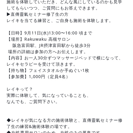
施術を体験していただき、どんな風にしているのかも見学
してもらいつつ、ご質問にもお答えできます。
▶︎直傳靈氣セミナー修了生の方
レイキを当てる練習と、ご自身も施術を体験します。
【日時】9月11日(水)13:00〜16:00 頃まで
【場所】Rakuwaku 高槻サロン
 　阪急富田駅、JR摂津富田駅から徒歩3分
 場所の詳細は参加の方へお伝えします。
【内容】お一人30分ずつマッサージベッドで横になって、
レイキセラピーを受けて頂きます。
【持ち物】フェイスタオルか手ぬぐい1枚
【参加費】1,000円（定員4名）
レイキって？
実際に体験して、気になっていることも、
なんでも、ご質問下さい。
◆レイキが気になる方の施術体験と、直傳靈氣セミナー修
了生の練習&施術体験の場です。
◆女性専用サロンのため、女性のみの募集です。