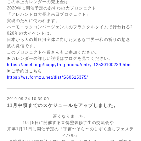
この卓上カレンダーの売上金は
2020年に開催予定のあすわの大プロジェクト
「アレハンドロ大長老来日プロジェクト」
実現のために使われます。
ハーモニックコンバージェンスのフラクタルタイムで行われる2
020年の大イベントは、
日本から天の川銀河全体に向けた大きな世界平和の祈りの想念
波の発信です。
このプロジェクトへ皆さんもご参加ください。
▶︎
カレンダーの詳しい説明はブログを見てください。
https://ameblo.jp/happyfrog-aroma/entry-12530100239.html
▶︎
ご予約はこちら
https://ws.formzu.net/dist/S60515375/
2019-09-24 10:39:00
11月中頃までのスケジュールをアップしました。
遅くなりました。
10月5日に開催する直傳靈氣修了生の交流会や、
来年1月11日に開催予定の「宇宙〜そら〜のしずく癒しフェステ
ィバル」