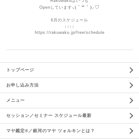
Rakuwakuはいつも
⸜( ´ ꒳ ` )⸝♡︎
Openしています
6月のスケジュール
↓↓↓↓
https://rakuwaku.jp/free/schedule
トップページ
お申し込み方法
メニュー
セッション／セミナー スケジュール最新
マヤ鑑定®／銀河のマヤ ツォルキンとは？