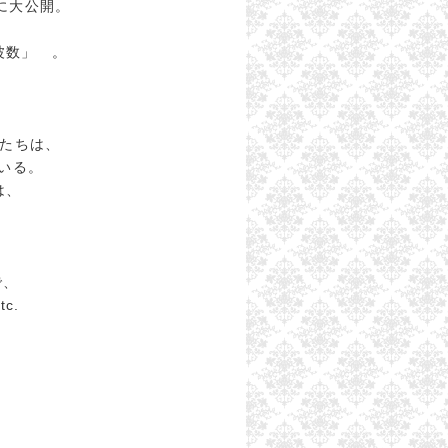
に大公開。
波数」 。
在たちは、
いる。
は、
で、
c.
。