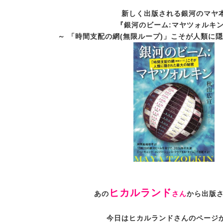
新しく出版される銀河のマヤ
『銀河のビーム:マヤツォルキ
～ 「時間支配の網(無限ループ)」こそが人類に
ヒカルランド
あの
さん
から出版
今日はヒカルランドさんのページ