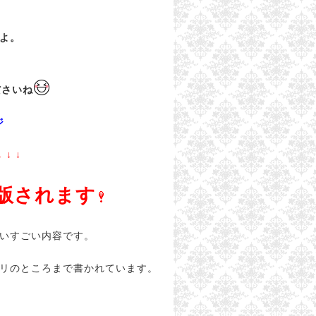
よ。
ださいね
ジ
↓
版されます
いすごい内容です。
リのところまで書かれています。