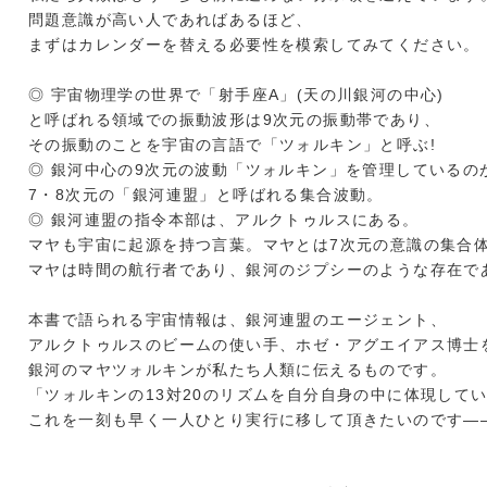
問題意識が高い人であればあるほど、
まずはカレンダーを替える必要性を模索してみてください。
◎ 宇宙物理学の世界で「射手座A」(天の川銀河の中心)
と呼ばれる領域での振動波形は9次元の振動帯であり、
その振動のことを宇宙の言語で「ツォルキン」と呼ぶ!
◎ 銀河中心の9次元の波動「ツォルキン」を管理しているの
7・8次元の「銀河連盟」と呼ばれる集合波動。
◎ 銀河連盟の指令本部は、アルクトゥルスにある。
マヤも宇宙に起源を持つ言葉。マヤとは7次元の意識の集合
マヤは時間の航行者であり、銀河のジプシーのような存在で
本書で語られる宇宙情報は、銀河連盟のエージェント、
アルクトゥルスのビームの使い手、ホゼ・アグエイアス博士
銀河のマヤツォルキンが私たち人類に伝えるものです。
「ツォルキンの13対20のリズムを自分自身の中に体現して
これを一刻も早く一人ひとり実行に移して頂きたいのです―