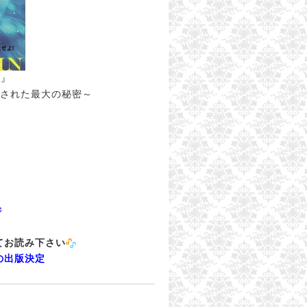
ン』
隠された最大の秘密～
ジ
てお読み下さい
の出版決定