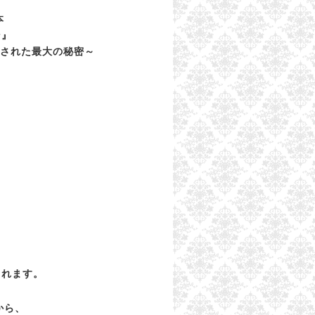
本
ン』
隠された最大の秘密～
されます。
から、