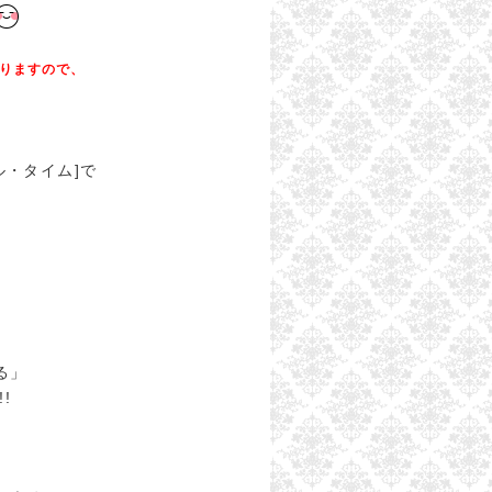
りますので、
ル・タイム]で
る」
!