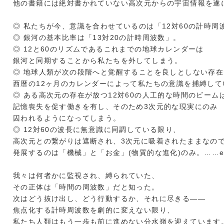
他の書籍には絶対書かれていない高次元からの宇宙情報を遂
◎ 私たちが今、意識を合わせているのは「12対60の計時周
◎ 銀河の基本比率は「13対20の計時周波数」。
◎ 12と60のリズムであるこれまでの地球カレンダーは
銀河と同期することから私たちを外してしまう。
◎ 地球人類が次の段階へと覚醒することを良しとしない存
西暦の12ヶ月のカレンダーによって私たちの意識を捕縛して
◎ ある高次元の存在が放つ12対60の人工的な時間のビーム
記憶喪失を促す働きを有し、そのため3次元的な現実にのみ
囚われるようになってしまう。
◎ 12対60の波長に無意識に同調している限り、
高次元との繋がりは遮断され、3次元に吸着されたままなの
発展するのは「機械」と「お金」(物質的な進化)のみ。……et
我々は何者かに監視され、縛られていた、
その正体は「時間の周波数」だと知った。
次はどう抜け出し、どう行動するか、それに尽きる――
焦点化する計時周波数を劇的に変えない限り、
私たち人類はもう一歩も前に進めない分水嶺を迎えています