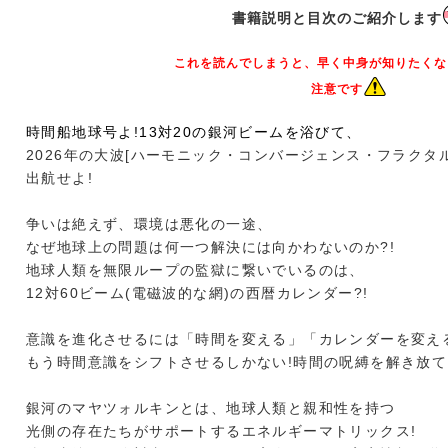
書籍説明と目次のご紹介します
これを読んでしまうと、早く中身が知りたくな
注意です
時間船地球号よ!13対20の銀河ビームを浴びて、
2026年の大波[ハーモニック・コンバージェンス・フラクタ
出航せよ!
争いは絶えず、環境は悪化の一途、
なぜ地球上の問題は何一つ解決には向かわないのか?!
地球人類を無限ループの監獄に繋いでいるのは、
12対60ビーム(電磁波的な網)の西暦カレンダー?!
意識を進化させるには「時間を変える」「カレンダーを変え
もう時間意識をシフトさせるしかない!時間の呪縛を解き放て!
銀河のマヤツォルキンとは、地球人類と親和性を持つ
光側の存在たちがサポートするエネルギーマトリックス!