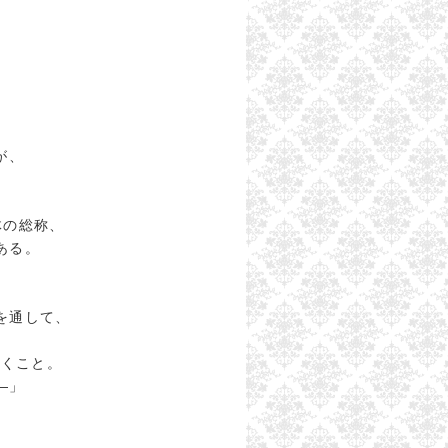
が、
体の総称、
ある。
を通して、
いくこと。
―」