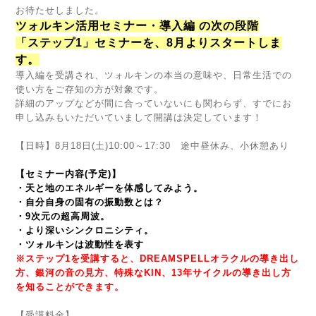
お待たせしました。
ツォルキン活用セミナー・導入編 の次の段階
「ステップ1」セミナーを、8月よりスタートしま
す。
導入編を受講され、ツォルキンの本当の意味や、日常生活での
使い方をご存知の方が対象です。
詳細のアップなどが間に合っていないにも関わらず、すでにお
申し込みもいただいていまして開講は決定しています！
【日時】8月18日(土)10:00～17:30 途中昼休み、小休憩あり
【セミナー内容(予定)】
・天と地のエネルギーを体感してみよう。
・自分自身の固有の振動数とは？
・9次元の超高周波。
・より深いシンクロニシティ。
・ツォルキンは波動性を表す
※ステップ1を受講すると、DREAMSPELLオラクルの導き出し
方、銀河の音の見方、特殊なKIN、13年サイクルの導き出し方
を知ることができます。
【受講料金】